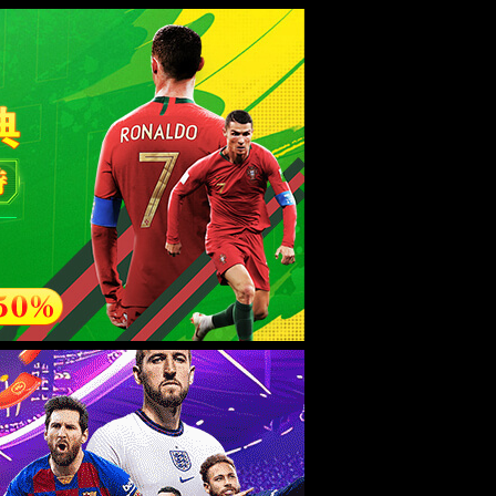
服务支持
欢迎加入
投资者关系
Language