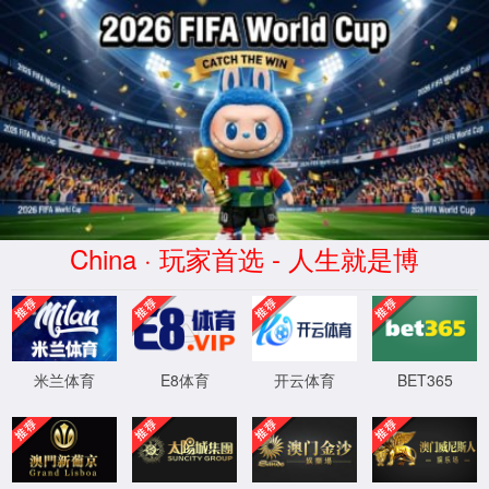
ac米兰(milan)官网首页-Official website
Language
公司简介
ac米兰官网首页2023年社会责任报告
发布时间：2024-02-16 浏览量：613
ac米兰官网首页2023年社会责任报告.pdf
上一篇新闻：ac米兰官网首页 2025年度 ESG 报告
下一篇新闻：ac米兰官网首页2022年社会责任报告
返回列表