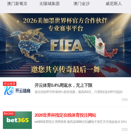
XML 地图
网站首页
电话咨询