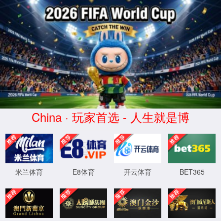
ac米兰(milan)官网首页-Official website
Language
荣誉资质
中国大唐
发布时间：2021-09-15 浏览量：981
上一篇新闻：国电南自
返回列表
下一篇新闻：中广核
版权所有 © 2021 ac米兰(milan)官网首页-Official website 备案号：
冀ICP备
2021021398号