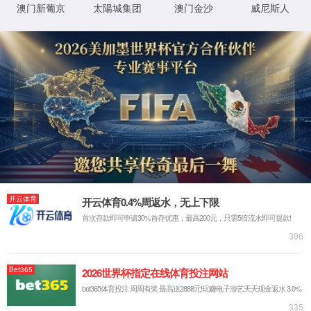
XML 地图
网站首页
电话咨询