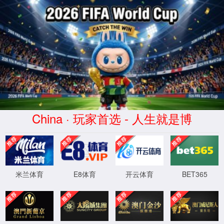
ac米兰(milan)官网首页-Official website
Language
荣誉资质
中国石化
发布时间：2021-09-15 浏览量：1416
上一篇新闻：南方电网
返回列表
下一篇新闻：河北敬业
版权所有 © 2021 ac米兰(milan)官网首页-Official website 备案号：
冀ICP备
2021021398号